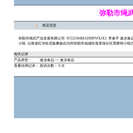
弥勒市绳
发证信息
弥勒市绳武产业发展有限公司 91532504MADMPWXJX5 李春平
小组 云南省红河哈尼族彝族自治州弥勒市福城街道章保社区黑桥哨小组办公室 SC1115
相关记录
产品类型：
速冻食品 >> 速冻食品
质量信用记录：
投诉次数： 0 次