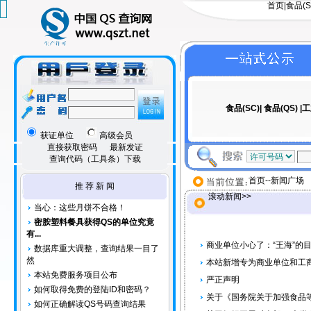
首页
|
食品(S
食品(SC)|
食品(QS)
|
工
获证单位
高级会员
直接获取密码
最新发证
查询代码（工具条）下载
首页
--新闻广场
推 荐 新 闻
滚动新闻>>
当心：这些月饼不合格！
密胺塑料餐具获得QS的单位究竟
有...
商业单位小心了：“王海”的
数据库重大调整，查询结果一目了
然
本站新增专为商业单位和工
本站免费服务项目公布
严正声明
如何取得免费的登陆ID和密码？
关于《国务院关于加强食品
如何正确解读QS号码查询结果