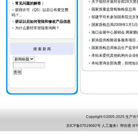
关于组织开展对全部28大类
常见问题的解答：
国家质量监督检验检疫总局《
获得许可（QS）以后公布要交费
吗？...
邬建平司长参加国务院北京
获证以后如何登陆和修改产品信息
国家质检总局2008年1月
为什么要经常登陆查询网？
海口会展中心展销会 两家腊肉
新添提供检验设备服务项目
国家质检总局食品生产监管
搜 索 新 闻
本站未委托其他机构向企业收
本站查询全部免费，拒绝短
Copyright ©2005-2025 
京ICP备07019082号
人工服务》帮你查
许