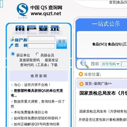
首页
|
食品(S
食品(SC)|
食品(QS)
|
工
获证单位
高级会员
直接获取密码
最新发证
查询代码（工具条）下载
推 荐 新 闻
首页
--
新闻广场
>>
当心：这些月饼不合格！
密胺塑料餐具获得QS的单位究竟
国家质检总局发布《月
有...
数据库重大调整，查询结果一目了
然
国家质检总局发布《月饼销售包
本站免费服务项目公布
如何取得免费的登陆ID和密码？
月饼是否过度包装计量检测数据
如何正确解读QS号码查询结果