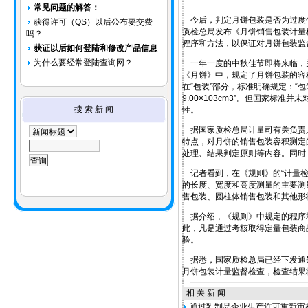
常见问题的解答：
今后，判定月饼包装是否为过度包
获得许可（QS）以后公布要交费
质检总局发布《月饼销售包装计量
吗？...
程序和方法，以保证对月饼包装监
获证以后如何登陆和修改产品信息
为什么要经常登陆查询网？
一年一度的中秋佳节即将来临，关
《月饼》中，规定了月饼包装的容
在“包装”部分，标准明确规定：“
9.00×103cm3”。但国家
搜 索 新 闻
性。
据国家质检总局计量司有关负责人
特点，对月饼的销售包装容积测定
处理、结果判定原则等内容。同时
记者看到，在《规则》的“计量检
的长度、宽度和高度测量的主要测
售包装、圆柱体销售包装和其他形
据介绍，《规则》中规定的程序和
此，凡是通过考核取得定量包装商
验。
据悉，国家质检总局已经下发通知
月饼包装计量监督检查，检查结果
相 关 新 闻
通过乳制品企业生产许可重新审